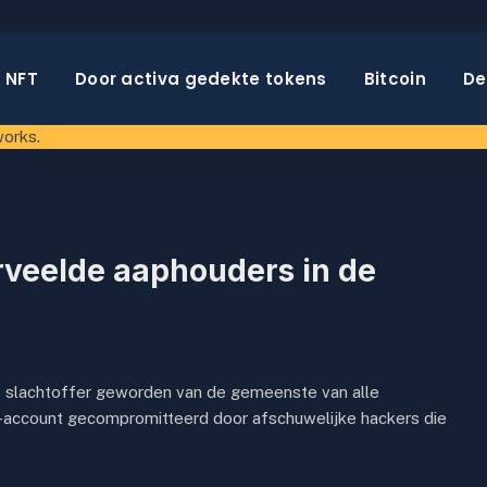
NFT
Door activa gedekte tokens
Bitcoin
De
works.
rveelde aaphouders in de
 slachtoffer geworden van de gemeenste van alle
ram-account gecompromitteerd door afschuwelijke hackers die