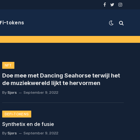
Facebook
Twitter
Instagra
Fi-tokens
NFT
Doe mee met Dancing Seahorse terwijl het
de muziekwereld lijkt te hervormen
By
Sjors
September 9, 2022
DEFI-TOKENS
Synthetix en de fusie
By
Sjors
September 9, 2022