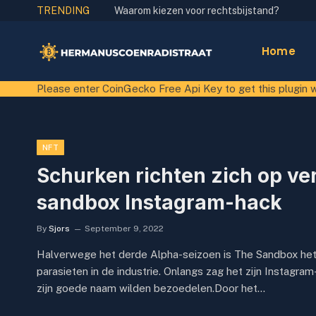
TRENDING
Waarom kiezen voor rechtsbijstand?
Home
Please enter CoinGecko Free Api Key to get this plugin 
NFT
Schurken richten zich op ve
sandbox Instagram-hack
By
Sjors
September 9, 2022
Halverwege het derde Alpha-seizoen is The Sandbox het
parasieten in de industrie. Onlangs zag het zijn Instag
zijn goede naam wilden bezoedelen.Door het…