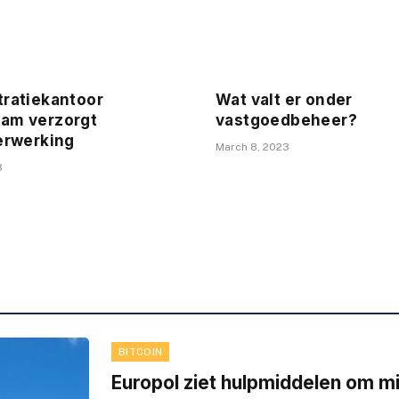
tratiekantoor
Wat valt er onder
am verzorgt
vastgoedbeheer?
erwerking
March 8, 2023
3
BITCOIN
Europol ziet hulpmiddelen om m