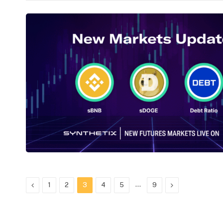
Previous
…
Next
1
2
3
4
5
9